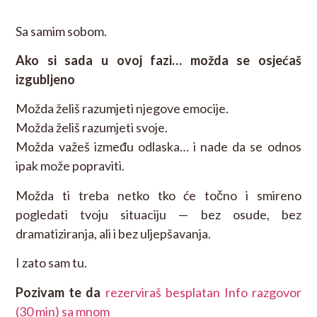
Sa samim sobom.
Ako si sada u ovoj fazi… možda se osjećaš
izgubljeno
Možda želiš razumjeti njegove emocije.
Možda želiš razumjeti svoje.
Možda važeš između odlaska… i nade da se odnos
ipak može popraviti.
Možda ti treba netko tko će točno i smireno
pogledati tvoju situaciju — bez osude, bez
dramatiziranja, ali i bez uljepšavanja.
I zato sam tu.
Pozivam te da
rezerviraš besplatan Info razgovor
(30 min) sa mnom