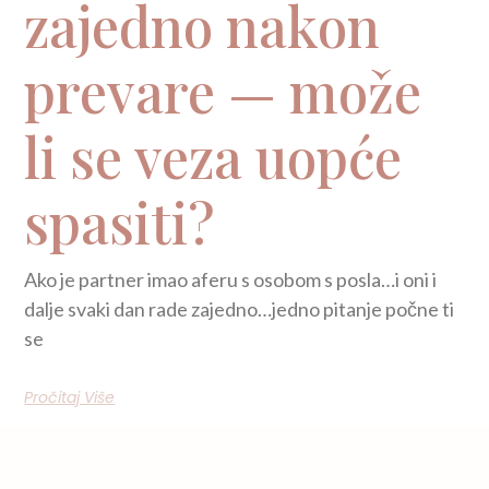
zajedno nakon
prevare — može
li se veza uopće
spasiti?
Ako je partner imao aferu s osobom s posla…i oni i
dalje svaki dan rade zajedno…jedno pitanje počne ti
se
Pročitaj Više