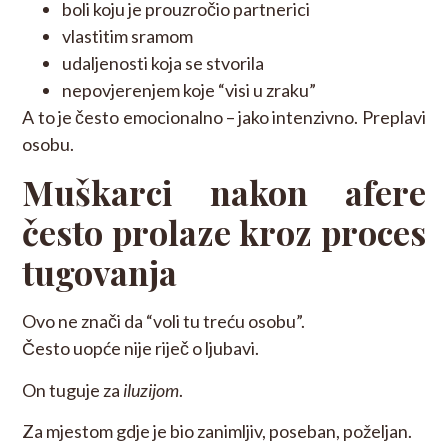
boli koju je prouzročio partnerici
vlastitim sramom
udaljenosti koja se stvorila
nepovjerenjem koje “visi u zraku”
A to je često emocionalno – jako intenzivno. Preplavi
osobu.
Muškarci nakon afere
često prolaze kroz proces
tugovanja
Ovo ne znači da “voli tu treću osobu”.
Često uopće nije riječ o ljubavi.
On tuguje za
iluzijom
.
Za mjestom gdje je bio zanimljiv, poseban, poželjan.