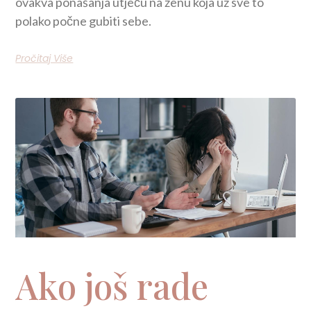
ovakva ponašanja utječu na ženu koja uz sve to
polako počne gubiti sebe.
Pročitaj Više
Ako još rade