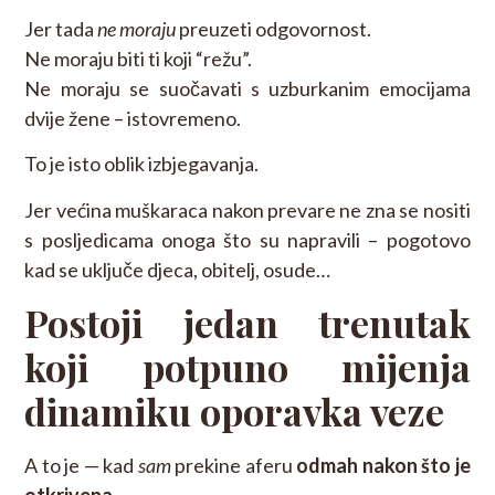
Jer tada
ne moraju
preuzeti odgovornost.
Ne moraju biti ti koji “režu”.
Ne moraju se suočavati s uzburkanim emocijama
dvije žene – istovremeno.
To je isto oblik izbjegavanja.
Jer većina muškaraca nakon prevare ne zna se nositi
s posljedicama onoga što su napravili – pogotovo
kad se uključe djeca, obitelj, osude…
Postoji jedan trenutak
koji potpuno mijenja
dinamiku oporavka veze
A to je — kad
sam
prekine aferu
odmah nakon što je