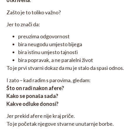
otkrivena
.
Zašto je to toliko važno?
Jer to znači da:
preuzima odgovornost
bira neugodu umjesto bijega
bira istinu umjesto tajnosti
bira popravak, a ne paralelni život
To je prvi stvarni dokaz da mu je stalo da spasi odnos.
I zato – kad radim s parovima, gledam:
Što on radi nakon afere?
Kako se ponaša sada?
Kakve odluke donosi?
Jer prekid afere nije kraj priče.
To je početak njegove stvarne unutarnje borbe.