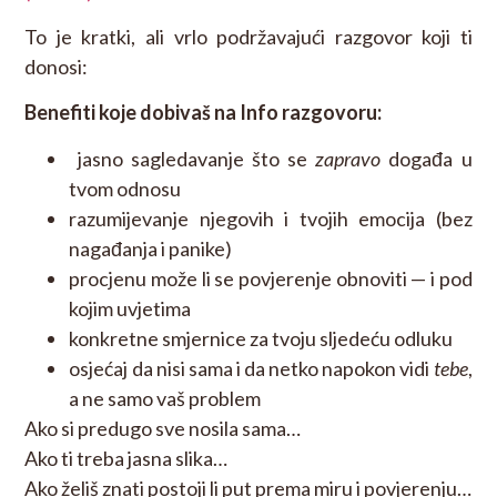
To je kratki, ali vrlo podržavajući razgovor koji ti
donosi:
Benefiti koje dobivaš na Info razgovoru:
jasno sagledavanje što se
zapravo
događa u
tvom odnosu
razumijevanje njegovih i tvojih emocija (bez
nagađanja i panike)
procjenu može li se povjerenje obnoviti — i pod
kojim uvjetima
konkretne smjernice za tvoju sljedeću odluku
osjećaj da nisi sama i da netko napokon vidi
tebe
,
a ne samo vaš problem
Ako si predugo sve nosila sama…
Ako ti treba jasna slika…
Ako želiš znati postoji li put prema miru i povjerenju…