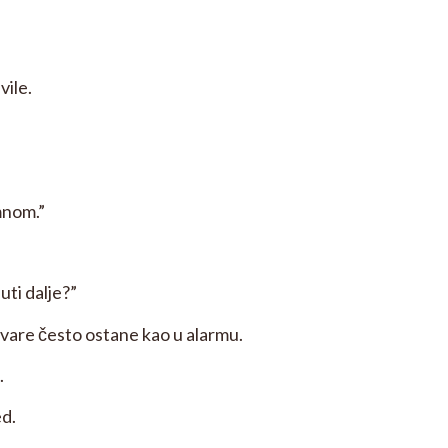
vile.
mnom.”
ti dalje?”
revare često ostane kao u alarmu.
.
ed.