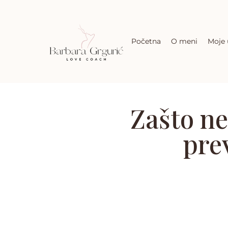
Početna
O meni
Moje 
Zašto ne
prev