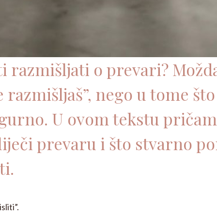
i razmišljati o prevari? Možd
 razmišljaš”, nego u tome što s
sigurno. U ovom tekstu pričam
iječi prevaru i što stvarno p
i.
liti”.