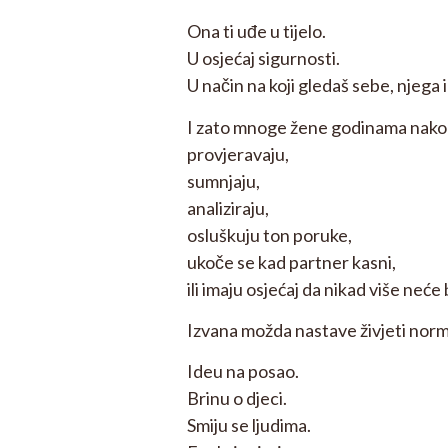
Ona ti uđe u tijelo.
U osjećaj sigurnosti.
U način na koji gledaš sebe, njega i
I zato mnoge žene godinama nakon 
provjeravaju,
sumnjaju,
analiziraju,
osluškuju ton poruke,
ukoče se kad partner kasni,
ili imaju osjećaj da nikad više neće 
Izvana možda nastave živjeti norm
Ideu na posao.
Brinu o djeci.
Smiju se ljudima.