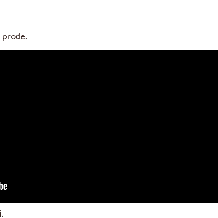
e prođe.
i.