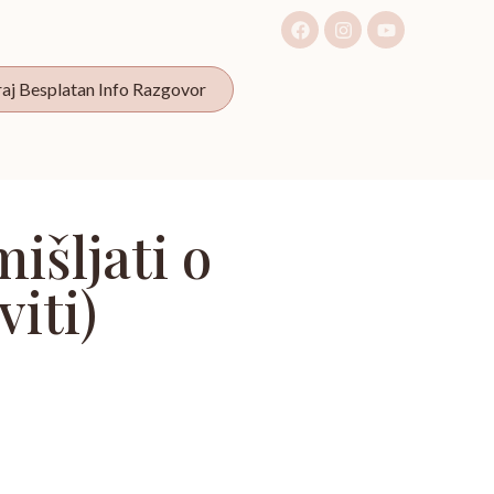
raj Besplatan Info Razgovor
išljati o
viti)