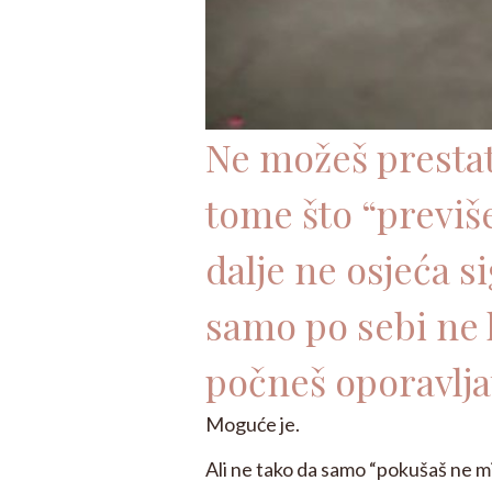
Ne možeš prestat
tome što “previše
dalje ne osjeća 
samo po sebi ne l
počneš oporavljat
Moguće je.
Ali ne tako da samo “pokušaš ne mis