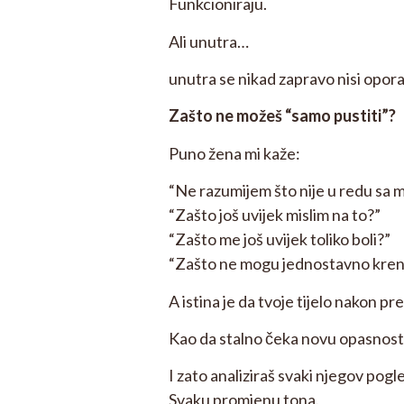
Funkcioniraju.
Ali unutra…
unutra se nikad zapravo nisi opora
Zašto ne možeš “samo pustiti”?
Puno žena mi kaže:
“Ne razumijem što nije u redu sa 
“Zašto još uvijek mislim na to?”
“Zašto me još uvijek toliko boli?”
“Zašto ne mogu jednostavno krenu
A istina je da tvoje tijelo nakon p
Kao da stalno čeka novu opasnost
I zato analiziraš svaki njegov pogl
Svaku promjenu tona.