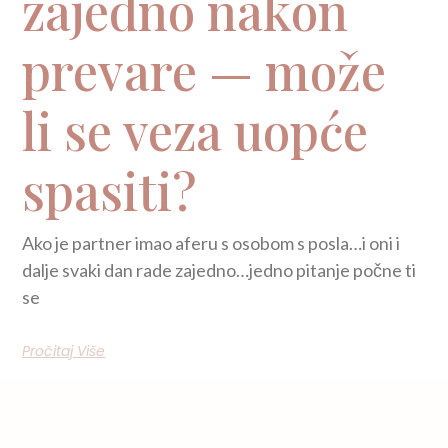
zajedno nakon
prevare — može
li se veza uopće
spasiti?
Ako je partner imao aferu s osobom s posla…i oni i
dalje svaki dan rade zajedno…jedno pitanje počne ti
se
Pročitaj Više