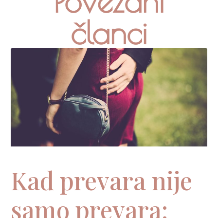
Povezani
članci
Kad prevara nije
samo prevara: