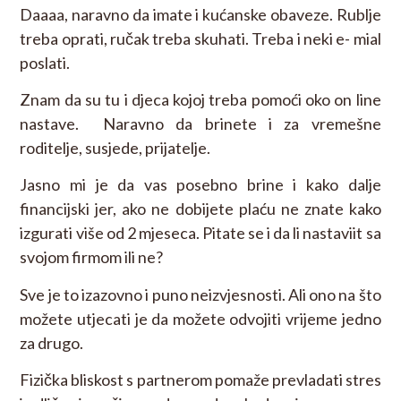
Daaaa, naravno da imate i kućanske obaveze. Rublje
treba oprati, ručak treba skuhati. Treba i neki e- mial
poslati.
Znam da su tu i djeca kojoj treba pomoći oko on line
nastave. Naravno da brinete i za vremešne
roditelje, susjede, prijatelje.
Jasno mi je da vas posebno brine i kako dalje
financijski jer, ako ne dobijete plaću ne znate kako
izgurati više od 2 mjeseca. Pitate se i da li nastaviit sa
svojom firmom ili ne?
Sve je to izazovno i puno neizvjesnosti. Ali ono na što
možete utjecati je da možete odvojiti vrijeme jedno
za drugo.
Fizička bliskost s partnerom pomaže prevladati stres