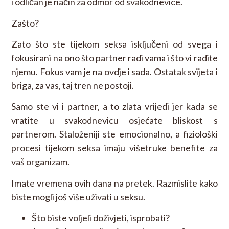
i odličan je način za odmor od svakodnevice.
Zašto?
Zato što ste tijekom seksa isključeni od svega i
fokusirani na ono što partner radi vama i što vi radite
njemu. Fokus vam je na ovdje i sada. Ostatak svijeta i
briga, za vas, taj tren ne postoji.
Samo ste vi i partner, a to zlata vrijedi jer kada se
vratite u svakodnevicu osjećate bliskost s
partnerom. Staloženiji ste emocionalno, a fiziološki
procesi tijekom seksa imaju višetruke benefite za
vaš organizam.
Imate vremena ovih dana na pretek. Razmislite kako
biste mogli još više uživati u seksu.
Što biste voljeli doživjeti, isprobati?