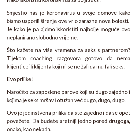
Smjestio nas je koronavirus u svoje domove kako
bismo usporili širenje ove vrlo zarazne nove bolesti.
Je kako je pa ajdmo iskoristiti najbolje moguće ovo
neplanirano slobodno vrijeme.
Što kažete na više vremena za seks s partnerom?
Tijekom coaching razgovora gotovo da nema
klijentice ili klijenta koji mi se ne žali da mu fali seks.
Evo prilike!
Naročito za zaposlene parove koji su dugo zajedno i
kojima je seks mršav i otužan već dugo, dugo, dugo.
Ovo je jedinstvena prilika da ste zajedno i da se opet
povežete. Da budete sretniji jedno pored drugoga,
onako, kao nekada.